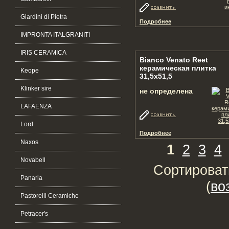
Giardini di Pietra
Подробнее
IMPRONTA ITALGRANITI
IRIS CERAMICA
Bianco Venato Reet
керамическая плитка
Keope
31,5х51,5
Klinker sire
не определена
LAFAENZA
Lord
Подробнее
Naxos
1
2
3
4
Novabell
Сортироват
Panaria
(
во
Pastorelli Ceramiche
Petracer's