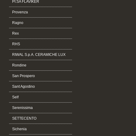
PI.SA FLAVIKER
Provenza
Ragno
Rex
RHS
RIWAL S.p.A. CERAMICHE LUX
Rondine
San Prospero
Sant Agostino
Self
Serenissima
SETTECENTO
Sichenia