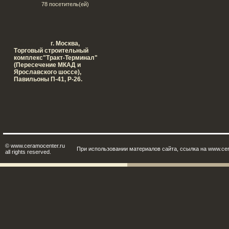
78 посетитель(ей)
Наш адрес:
г. Москва,
Tорговый строительный
комплекс"Тракт-Терминал"
(Пересечение МКАД и
Ярославского шоссе),
Павильоны П-41, Р-26.
© www.ceramocenter.ru
При использовании материалов сайта, ссылка на www.cer
all rights reserved.