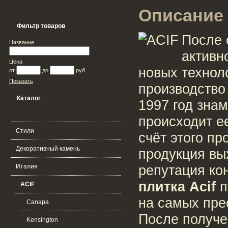
Описание 
Фильтр товаров
После 
Название
активн
Цена
новых техноло
от
до
руб.
Показать
производство
Каталог
1997 год зна
происходит е
Стили
счёт этого п
Декоративный камень
продукция вы
репутация ко
Италия
плитка Acif
п
ACIF
на самых пре
Canapa
После получе
Kensington