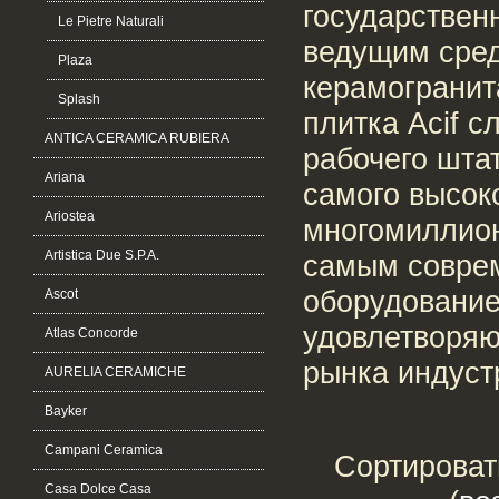
государственн
Le Pietre Naturali
ведущим сред
Plaza
керамогранит
Splash
плитка Acif 
ANTICA CERAMICA RUBIERA
рабочего шта
Ariana
самого высок
Ariostea
многомиллио
Artistica Due S.P.A.
самым совре
оборудование
Ascot
удовлетворяю
Atlas Concorde
рынка индуст
AURELIA CERAMICHE
Bayker
Campani Ceramica
Сортироват
Casa Dolce Casa