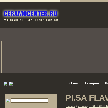
О нас
Галерея
К
PI.SA FLA
Главная
/
Италия
/
PI.SA FLAVIKER