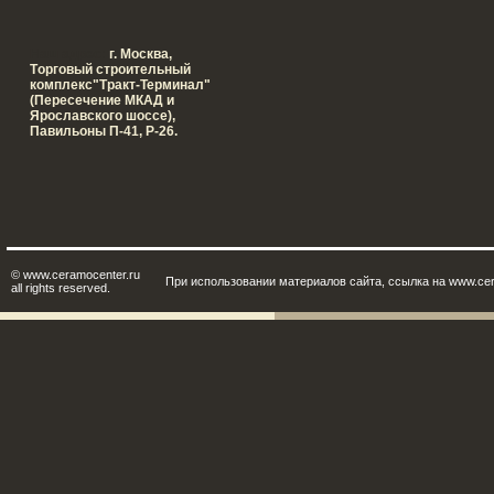
Наш адрес:
г. Москва,
Tорговый строительный
комплекс"Тракт-Терминал"
(Пересечение МКАД и
Ярославского шоссе),
Павильоны П-41, Р-26.
© www.ceramocenter.ru
При использовании материалов сайта, ссылка на www.cer
all rights reserved.