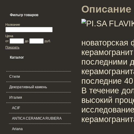
Описание 
Фильтр товаров
Название
Цена
новаторская 
от
до
руб.
Показать
керамогранит
Каталог
последними д
керамогранит
Стили
последние 40 
Декоративный камень
В течение до
Италия
высокий проц
исследование
ACIF
керамогранит
ANTICA CERAMICA RUBIERA
Ariana