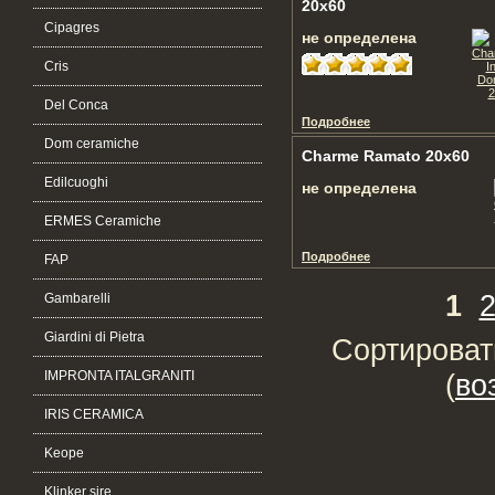
20x60
Cipagres
не определена
Cris
Del Conca
Подробнее
Dom ceramiche
Charme Ramato 20x60
Edilcuoghi
не определена
ERMES Ceramiche
Подробнее
FAP
1
Gambarelli
Giardini di Pietra
Сортироват
IMPRONTA ITALGRANITI
(
во
IRIS CERAMICA
Keope
Klinker sire