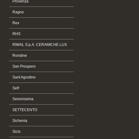
Provenza
Ragno
Rex
RHS
RIWAL S.p.A. CERAMICHE LUX
Rondine
San Prospero
Sant Agostino
Self
Serenissima
SETTECENTO
Sichenia
Sicis