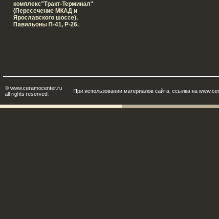
комплекс"Тракт-Терминал"
(Пересечение МКАД и
Ярославского шоссе),
Павильоны П-41, Р-26.
© www.ceramocenter.ru
При использовании материалов сайта, ссылка на www.cer
all rights reserved.