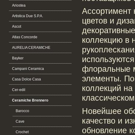
Ariostea
Ассортимент 
Artistica Due S.P.A.
цветов и диз
Ascot
декоративны
Atlas Concorde
коллекцию в 
рукоплескани
AURELIA CERAMICHE
используются
Bayker
флоральные м
Campani Ceramica
элементы. П
Casa Dolce Casa
коллекций на
Cer-edil
классическом
Ceramiche Brennero
Новейшее обо
Barocco
качество и и
Cave
обновление к
Crochet