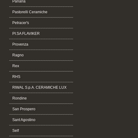
Panaria
Pastorelli Ceramiche
Petracer's
PI.SA FLAVIKER
Provenza
Ragno
Rex
RHS
RIWAL S.p.A. CERAMICHE LUX
Rondine
San Prospero
Sant Agostino
Self