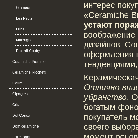
интерес поку
Glamour
«Ceramiche B
Les Petits
устают пора
Luna
воображение 
Millerighe
дизайнов. Со
Ricordi Coutry
оформления п
тенденциями,
Ceramiche Piemme
Ceramiche Ricchetti
Керамическая
Cerim
Отлично впи
Cipagres
убранство
. 
богатым фоно
Cris
покупатель м
Del Conca
своего выбор
Dom ceramiche
момент основ
Edilcuoghi