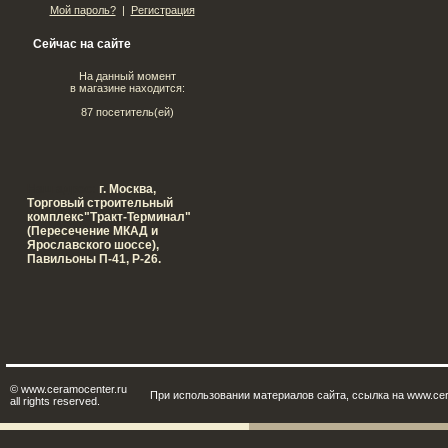
Мой пароль?
|
Регистрация
Сейчас на сайте
На данный момент
в магазине находится:
87 посетитель(ей)
Наш адрес:
г. Москва,
Tорговый строительный
комплекс"Тракт-Терминал"
(Пересечение МКАД и
Ярославского шоссе),
Павильоны П-41, Р-26.
© www.ceramocenter.ru
При использовании материалов сайта, ссылка на www.cer
all rights reserved.