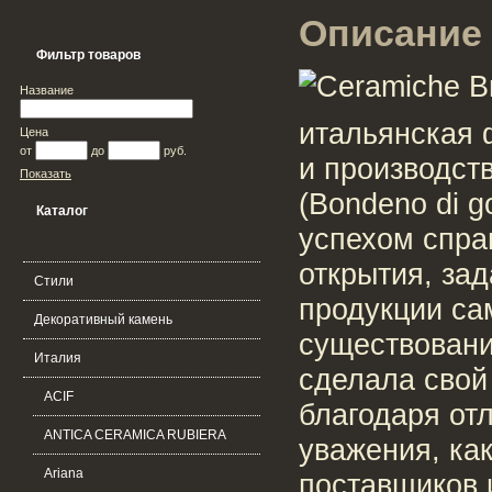
Описание 
Фильтр товаров
Название
итальянская 
Цена
от
до
руб.
и производст
Показать
(Bondeno di g
Каталог
успехом спра
открытия, за
Стили
продукции са
Декоративный камень
существовани
Италия
сделала свой
ACIF
благодаря от
ANTICA CERAMICA RUBIERA
уважения, как
Ariana
поставщиков 