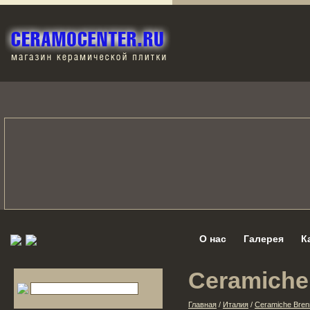
О нас
Галерея
К
Ceramiche
Главная
/
Италия
/
Ceramiche Bren