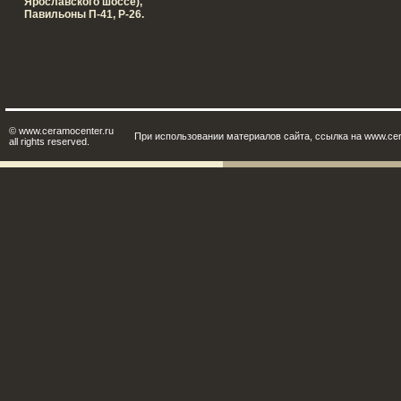
Ярославского шоссе),
Павильоны П-41, Р-26.
© www.ceramocenter.ru
При использовании материалов сайта, ссылка на www.cer
all rights reserved.