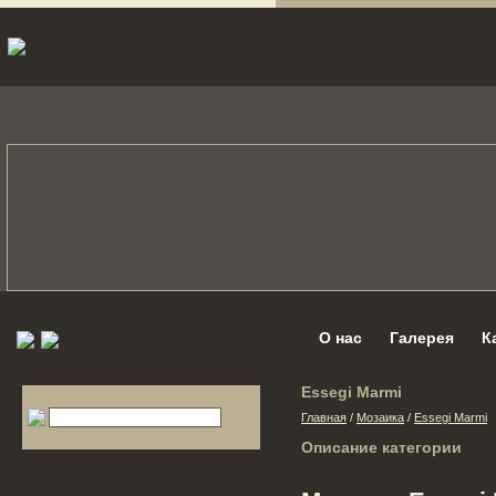
О нас
Галерея
К
Essegi Marmi
Главная
/
Мозаика
/
Essegi Marmi
Описание категории