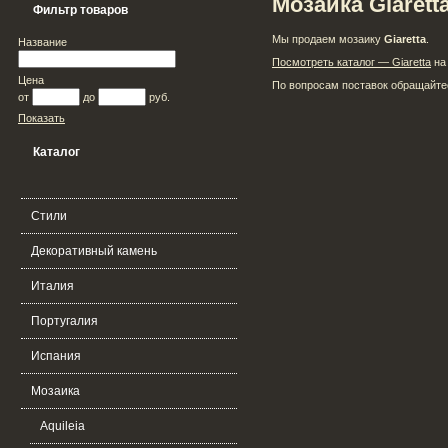
Мозаика Giarett
Фильтр товаров
Мы продаем мозаику
Giaretta
.
Название
Посмотреть каталог — Giaretta
на 
Цена
По вопросам поставок обращайтес
от
до
руб.
Показать
Каталог
Стили
Декоративный камень
Италия
Португалия
Испания
Мозаика
Aquileia