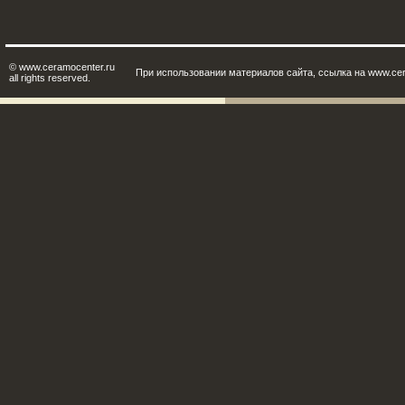
© www.ceramocenter.ru
При использовании материалов сайта, ссылка на www.cer
all rights reserved.