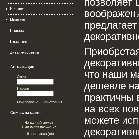
позволяет 
Испания
воображени
Мозаика
предлагает
Польша
декоративн
Германия
Приобретая
Дизайн-проекты
декоративн
Авторизация
что наши м
Логин
дешевле на
Пароль
практичны 
Мой пароль?
|
Регистрация
на всех по
Сейчас на сайте
можете исп
На данный момент
в магазине находится:
декоративн
16 посетитель(ей)