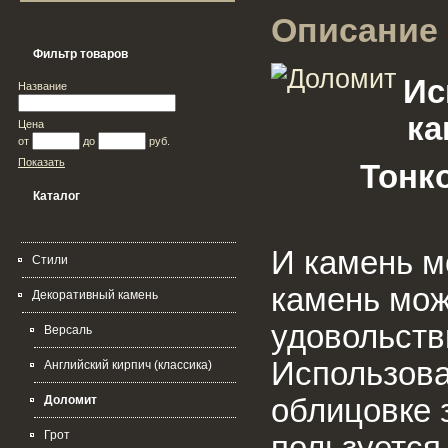
Описание 
Фильтр товаров
Ис
Название
ка
Цена
от
до
руб.
Показать
Тонк
Каталог
И камень м
Стили
камень мож
Декоративный камень
удовольств
Версаль
Использова
Английский кирпич (классика)
облицовке з
Доломит
Грот
пользуется