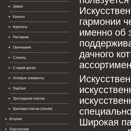
Замок
Искусствен
Каньон
гармонии ч
Карпаты
именно об 
Песчаник
поддержива
Окончания
дачного ко
Сланец
ассортимен
Старая доска
Искусствен
Угловые элементы
искусствен
Ущелье
искусствен
Тротуарная плитка
специально
Шаговая плитка (пенёк)
Широкая па
Италия
Португалия