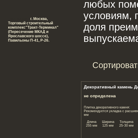
любых поме
условиям, п
Наш адрес:
г. Москва,
Tорговый строительный
доля преим
комплекс"Тракт-Терминал"
(Пересечение МКАД и
выпускаема
Ярославского шоссе),
Павильоны П-41, Р-26.
Сортироват
Декоративный камень Д
не определена
Плитка декоративного камня:
Рекомендуется укладка с расшив
мм
Длина
Ширина
Толщина
255 мм
125 мм
25-30 мм