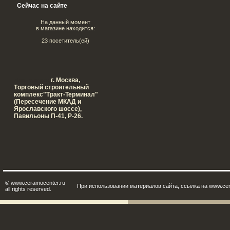
Сейчас на сайте
На данный момент
в магазине находится:
23 посетитель(ей)
Наш адрес:
г. Москва,
Tорговый строительный
комплекс"Тракт-Терминал"
(Пересечение МКАД и
Ярославского шоссе),
Павильоны П-41, Р-26.
© www.ceramocenter.ru
При использовании материалов сайта, ссылка на www.cer
all rights reserved.