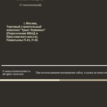
17 посетитель(ей)
Наш адрес:
г. Москва,
Tорговый строительный
комплекс"Тракт-Терминал"
(Пересечение МКАД и
Ярославского шоссе),
Павильоны П-41, Р-26.
© www.ceramocenter.ru
При использовании материалов сайта, ссылка на www.cer
all rights reserved.