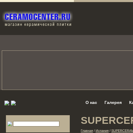
О нас
Галерея
К
SUPERCE
Главная
/
Испания
/
SUPERCERAM