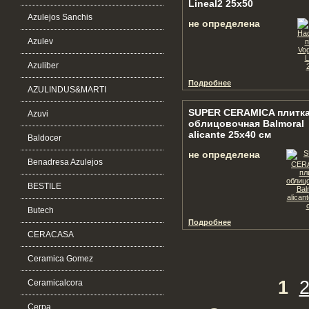
Lineal2 25x50
Azulejos Sanchis
не определена
Azulev
Azuliber
Подробнее
AZULINDUS&MARTI
SUPER CERAMICA плитк
Azuvi
облицовочная Balmoral
alicante 25x40 см
Baldocer
не определена
Benadresa Azulejos
BESTILE
Butech
Подробнее
CERACASA
Ceramica Gomez
1
Ceramicalcora
Cerpa