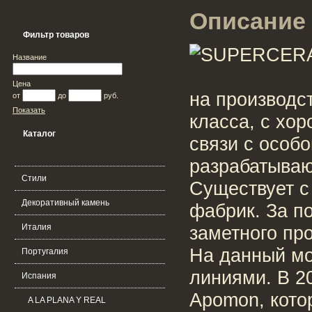
Описание 
Фильтр товаров
Название
Цена
на производс
от
до
руб.
Показать
класса, с хо
Каталог
связи с особ
разрабатываю
Стили
Cуществует с
Декоративный камень
фабрик. За п
Италия
заметного про
На данный мо
Португалия
линиями. В 2
Испания
Apomon, кото
A LA PLANA Y REAL